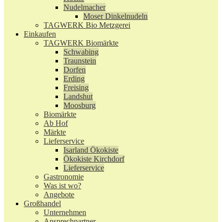
Nudelmacher
Moser Dinkelnudeln
TAGWERK Bio Metzgerei
Einkaufen
TAGWERK Biomärkte
Schwabing
Traunstein
Dorfen
Erding
Freising
Landshut
Moosburg
Biomärkte
Ab Hof
Märkte
Lieferservice
Isarland Ökokiste
Ökokiste Kirchdorf
Lieferservice
Gastronomie
Was ist wo?
Angebote
Großhandel
Unternehmen
Ansprechpartner