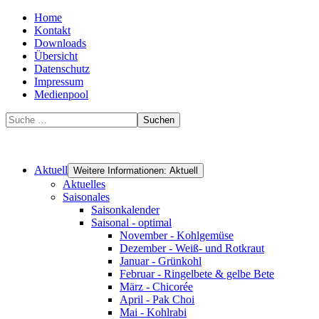
Home
Kontakt
Downloads
Übersicht
Datenschutz
Impressum
Medienpool
Suchen
Aktuell
Weitere Informationen: Aktuell
Aktuelles
Saisonales
Saisonkalender
Saisonal - optimal
November - Kohlgemüse
Dezember - Weiß- und Rotkraut
Januar - Grünkohl
Februar - Ringelbete & gelbe Bete
März - Chicorée
April - Pak Choi
Mai - Kohlrabi