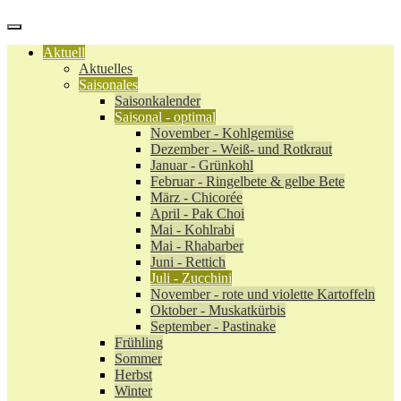
Aktuell
Aktuelles
Saisonales
Saisonkalender
Saisonal - optimal
November - Kohlgemüse
Dezember - Weiß- und Rotkraut
Januar - Grünkohl
Februar - Ringelbete & gelbe Bete
März - Chicorée
April - Pak Choi
Mai - Kohlrabi
Mai - Rhabarber
Juni - Rettich
Juli - Zucchini
November - rote und violette Kartoffeln
Oktober - Muskatkürbis
September - Pastinake
Frühling
Sommer
Herbst
Winter