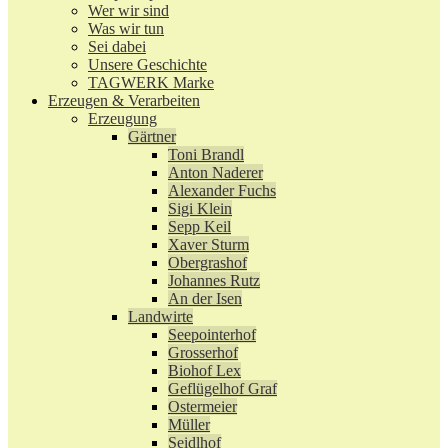
Wer wir sind
Was wir tun
Sei dabei
Unsere Geschichte
TAGWERK Marke
Erzeugen & Verarbeiten
Erzeugung
Gärtner
Toni Brandl
Anton Naderer
Alexander Fuchs
Sigi Klein
Sepp Keil
Xaver Sturm
Obergrashof
Johannes Rutz
An der Isen
Landwirte
Seepointerhof
Grosserhof
Biohof Lex
Geflügelhof Graf
Ostermeier
Müller
Seidlhof