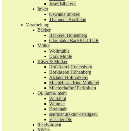
Josef Biberger
Imker
Oswalds Imkerei
Thanner - BioBiene
Verarbeitung
Bäcker
Bäckerei Höhenberg
Glonntaler BackKULTUR
Müller
Wolfmühle
Drax-Mühle
Käser & Molker
Hofkäserei Hodersberg
Hofkäserei Höhenberg
Alztaler Hofmolkerei
MilchHerz - Eine Molkerei
Milchschafhof Perlesham
Öl, Saft & mehr
Winklhof
Wimmer
Kreitmair
senfmanufaktur-ostallgaeu
Vilstaler Öle
Ready-to-eat
Köche