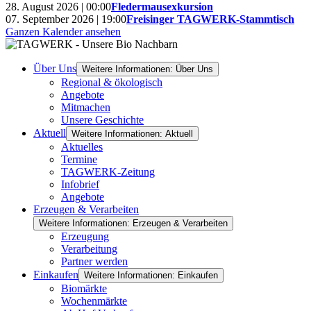
28. August 2026 | 00:00
Fledermausexkursion
07. September 2026 | 19:00
Freisinger TAGWERK-Stammtisch
Ganzen Kalender ansehen
Über Uns
Weitere Informationen: Über Uns
Regional & ökologisch
Angebote
Mitmachen
Unsere Geschichte
Aktuell
Weitere Informationen: Aktuell
Aktuelles
Termine
TAGWERK-Zeitung
Infobrief
Angebote
Erzeugen & Verarbeiten
Weitere Informationen: Erzeugen & Verarbeiten
Erzeugung
Verarbeitung
Partner werden
Einkaufen
Weitere Informationen: Einkaufen
Biomärkte
Wochenmärkte