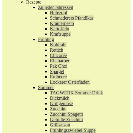
Rezepte
Zu jeder Jahreszeit
Hefezopf
Schmaderers Pfandlkas
Kräuterpesto
Kartoffeln
Kraftsuppe
Frühling
Kohlrabi
Rettich
Chicorée
Rhabarber
Pak Choi
Spargel
Erdbeere
Lockerer Osterfladen
Sommer
TAGWERK Sommer Drink
Dickmilch
Grillgemüse
Zucchini
Zucchini Spagetti
Gefüllte Zucchini
Grillsaison
Frühlingszwiebel-Suppe