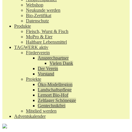
Webshop
Neukunde werden
Bio-Zertifikat
Datenschutz
Produkte
Fleisch, Wurst & Fisch
MoPro & Eier
Haltbare Lebensmittel
TAGWERK aktiv
Förderverein
Ansprechpartner
Vielen Dank
Der Verein
Vorstand
Projekte
Öko-Modellregion
Landschaftspflege
Lernort Bio-Hof
Zeltlager Schönegge
Gentechnikfrei
Mitglied werden
Adventskalender