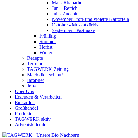
Mai - Rhabarber
Juni - Rettich
Juli - Zucchini
November - rote und violette Kartoffeln
Oktober - Muskatkürbis
September - Pastinake
Frühling
Sommer
Herbst
Winter
Rezepte
Termine
TAGWERK-Zeitung
Mach dich schlau!
Infobrief
Jobs
Über Uns
Erzeugen & Verarbeiten
Einkaufen
Großhandel
Produkte
TAGWERK aktiv
Adventskalender