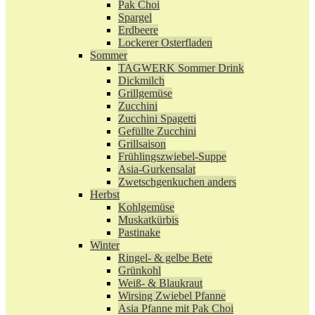
Pak Choi
Spargel
Erdbeere
Lockerer Osterfladen
Sommer
TAGWERK Sommer Drink
Dickmilch
Grillgemüse
Zucchini
Zucchini Spagetti
Gefüllte Zucchini
Grillsaison
Frühlingszwiebel-Suppe
Asia-Gurkensalat
Zwetschgenkuchen anders
Herbst
Kohlgemüse
Muskatkürbis
Pastinake
Winter
Ringel- & gelbe Bete
Grünkohl
Weiß- & Blaukraut
Wirsing Zwiebel Pfanne
Asia Pfanne mit Pak Choi