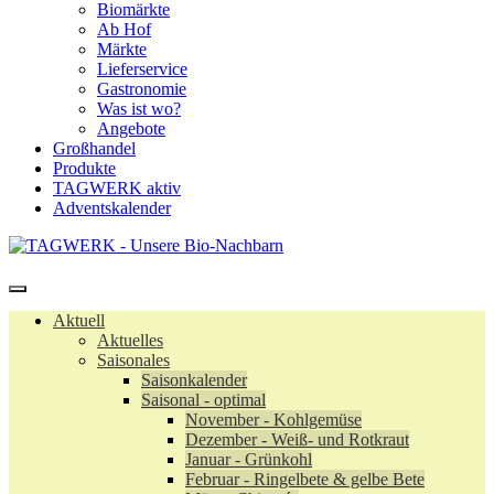
Biomärkte
Ab Hof
Märkte
Lieferservice
Gastronomie
Was ist wo?
Angebote
Großhandel
Produkte
TAGWERK aktiv
Adventskalender
Aktuell
Aktuelles
Saisonales
Saisonkalender
Saisonal - optimal
November - Kohlgemüse
Dezember - Weiß- und Rotkraut
Januar - Grünkohl
Februar - Ringelbete & gelbe Bete