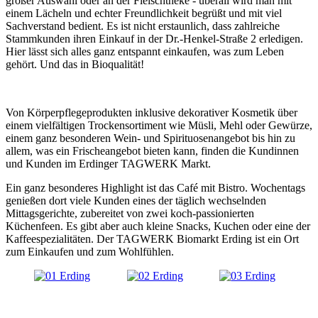
großer Auswahl oder an der Fleischtheke - überall wird man mit
einem Lächeln und echter Freundlichkeit begrüßt und mit viel
Sachverstand bedient. Es ist nicht erstaunlich, dass zahlreiche
Stammkunden ihren Einkauf in der Dr.-Henkel-Straße 2 erledigen.
Hier lässt sich alles ganz entspannt einkaufen, was zum Leben
gehört. Und das in Bioqualität!
Von Körperpflegeprodukten inklusive dekorativer Kosmetik über
einem vielfältigen Trockensortiment wie Müsli, Mehl oder Gewürze,
einem ganz besonderen Wein- und Spirituosenangebot bis hin zu
allem, was ein Frischeangebot bieten kann, finden die Kundinnen
und Kunden im Erdinger TAGWERK Markt.
Ein ganz besonderes Highlight ist das Café mit Bistro. Wochentags
genießen dort viele Kunden eines der täglich wechselnden
Mittagsgerichte, zubereitet von zwei koch-passionierten
Küchenfeen. Es gibt aber auch kleine Snacks, Kuchen oder eine der
Kaffeespezialitäten. Der TAGWERK Biomarkt Erding ist ein Ort
zum Einkaufen und zum Wohlfühlen.