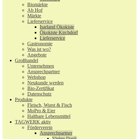
Biomärkte
Ab Hof
Märkte
Lieferservice
Isarland Ökokiste
Ökokiste Kirchdorf
Lieferservice
Gastronomie
Was ist wo?
Angebote
Großhandel
Unternehmen
Ansprechpartner
Webshop
Neukunde werden
Bio-Zertifikat
Datenschutz
Produkte
Fleisch, Wurst & Fisch
MoPro & Eier
Haltbare Lebensmittel
TAGWERK aktiv
Förderverein
Ansprechpartner
Vielen Dank