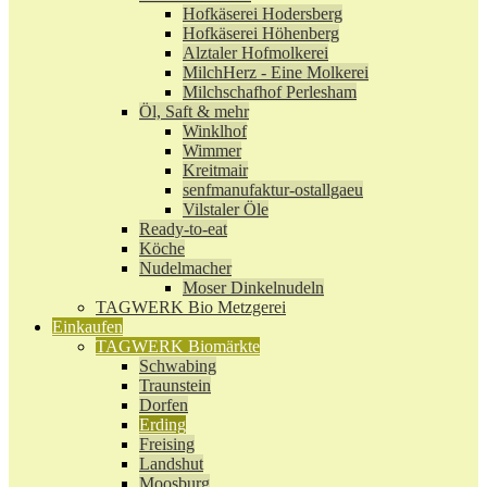
Hofkäserei Hodersberg
Hofkäserei Höhenberg
Alztaler Hofmolkerei
MilchHerz - Eine Molkerei
Milchschafhof Perlesham
Öl, Saft & mehr
Winklhof
Wimmer
Kreitmair
senfmanufaktur-ostallgaeu
Vilstaler Öle
Ready-to-eat
Köche
Nudelmacher
Moser Dinkelnudeln
TAGWERK Bio Metzgerei
Einkaufen
TAGWERK Biomärkte
Schwabing
Traunstein
Dorfen
Erding
Freising
Landshut
Moosburg