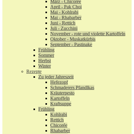
März - Chicorée
April - Pak Choi
Mai - Kohlrabi
Mai - Rhabarber
Juni - Rettich
Juli - Zucchini
November - rote und violette Kartoffeln
Oktober - Muskatkürbis
September - Pastinake
Frühling
Sommer
Herbst
Winter
Rezepte
Zu jeder Jahreszeit
Hefezopf
Schmaderers Pfandlkas
Kräuterpesto
Kartoffeln
Kraftsuppe
Frühling
Kohlrabi
Rettich
Chicorée
Rhabarber