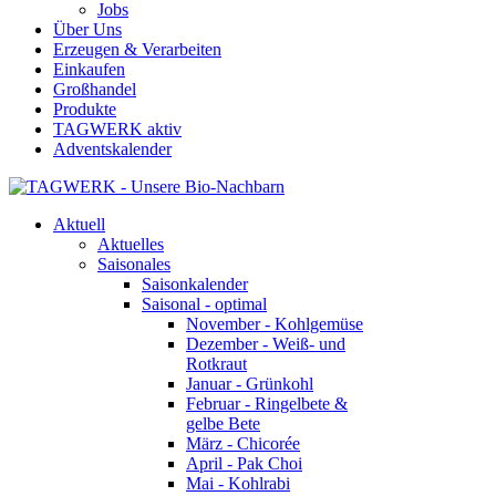
Jobs
Über Uns
Erzeugen & Verarbeiten
Einkaufen
Großhandel
Produkte
TAGWERK aktiv
Adventskalender
Aktuell
Aktuelles
Saisonales
Saisonkalender
Saisonal - optimal
November - Kohlgemüse
Dezember - Weiß- und
Rotkraut
Januar - Grünkohl
Februar - Ringelbete &
gelbe Bete
März - Chicorée
April - Pak Choi
Mai - Kohlrabi