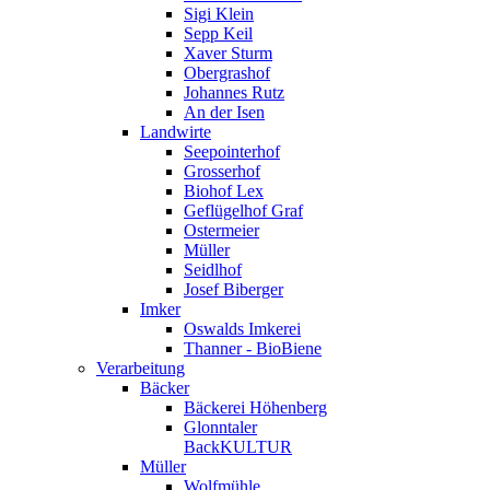
Sigi Klein
Sepp Keil
Xaver Sturm
Obergrashof
Johannes Rutz
An der Isen
Landwirte
Seepointerhof
Grosserhof
Biohof Lex
Geflügelhof Graf
Ostermeier
Müller
Seidlhof
Josef Biberger
Imker
Oswalds Imkerei
Thanner - BioBiene
Verarbeitung
Bäcker
Bäckerei Höhenberg
Glonntaler
BackKULTUR
Müller
Wolfmühle