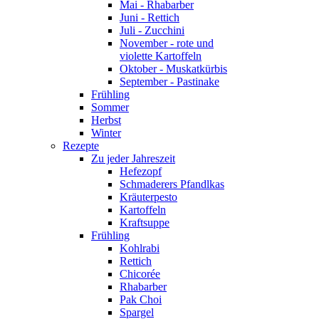
Mai - Rhabarber
Juni - Rettich
Juli - Zucchini
November - rote und
violette Kartoffeln
Oktober - Muskatkürbis
September - Pastinake
Frühling
Sommer
Herbst
Winter
Rezepte
Zu jeder Jahreszeit
Hefezopf
Schmaderers Pfandlkas
Kräuterpesto
Kartoffeln
Kraftsuppe
Frühling
Kohlrabi
Rettich
Chicorée
Rhabarber
Pak Choi
Spargel