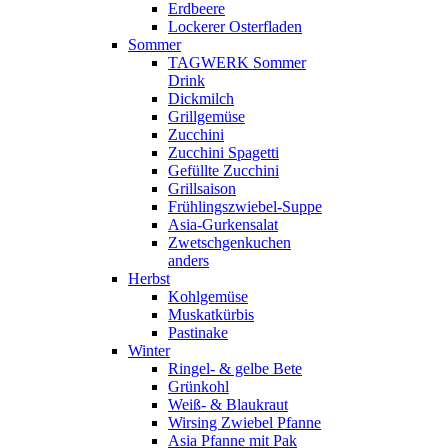
Erdbeere
Lockerer Osterfladen
Sommer
TAGWERK Sommer
Drink
Dickmilch
Grillgemüse
Zucchini
Zucchini Spagetti
Gefüllte Zucchini
Grillsaison
Frühlingszwiebel-Suppe
Asia-Gurkensalat
Zwetschgenkuchen
anders
Herbst
Kohlgemüse
Muskatkürbis
Pastinake
Winter
Ringel- & gelbe Bete
Grünkohl
Weiß- & Blaukraut
Wirsing Zwiebel Pfanne
Asia Pfanne mit Pak