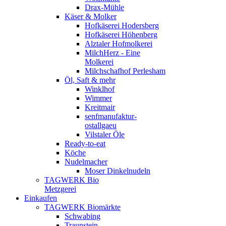
Drax-Mühle
Käser & Molker
Hofkäserei Hodersberg
Hofkäserei Höhenberg
Alztaler Hofmolkerei
MilchHerz - Eine
Molkerei
Milchschafhof Perlesham
Öl, Saft & mehr
Winklhof
Wimmer
Kreitmair
senfmanufaktur-
ostallgaeu
Vilstaler Öle
Ready-to-eat
Köche
Nudelmacher
Moser Dinkelnudeln
TAGWERK Bio
Metzgerei
Einkaufen
TAGWERK Biomärkte
Schwabing
Traunstein