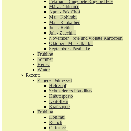
Februar - Ringelbete & gelbe Bete
März - Chicorée
April - Pak Choi
Mai - Kohlrabi
Mai - Rhabarber
Juni - Rettich
Juli - Zucchini
November - rote und violette Kartoffeln
Oktober - Muskatkürbis
September - Pastinake
Frühling
Sommer
Herbst
Winter
Rezepte
Zu jeder Jahreszeit
Hefezopf
Schmaderers Pfandlkas
Kräuterpesto
Kartoffeln
Kraftsuppe
Frühling
Kohlrabi
Rettich
Chicorée