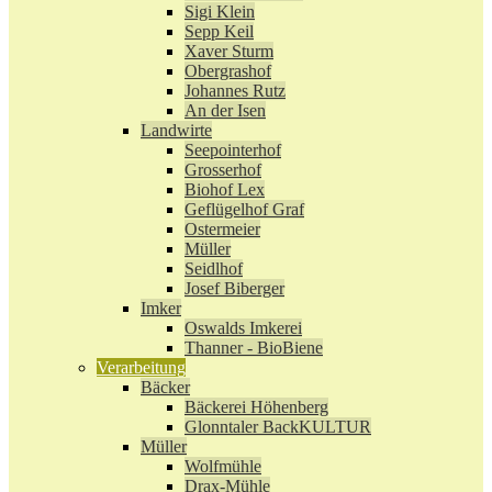
Sigi Klein
Sepp Keil
Xaver Sturm
Obergrashof
Johannes Rutz
An der Isen
Landwirte
Seepointerhof
Grosserhof
Biohof Lex
Geflügelhof Graf
Ostermeier
Müller
Seidlhof
Josef Biberger
Imker
Oswalds Imkerei
Thanner - BioBiene
Verarbeitung
Bäcker
Bäckerei Höhenberg
Glonntaler BackKULTUR
Müller
Wolfmühle
Drax-Mühle