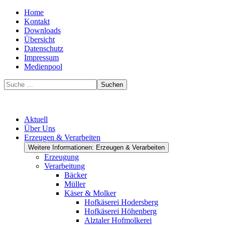
Home
Kontakt
Downloads
Übersicht
Datenschutz
Impressum
Medienpool
Suchen
Aktuell
Über Uns
Erzeugen & Verarbeiten
Weitere Informationen: Erzeugen & Verarbeiten
Erzeugung
Verarbeitung
Bäcker
Müller
Käser & Molker
Hofkäserei Hodersberg
Hofkäserei Höhenberg
Alztaler Hofmolkerei