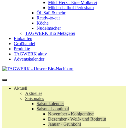
MilchHerz - Eine Molkerei
Milchschafhof Perlesham
Öl, Saft & mehr
Ready-to-eat
Köche
Nudelmacher
TAGWERK Bio Metzgerei
Einkaufen
Großhandel
Produkte
TAGWERK aktiv
Adventskalender
Aktuell
Aktuelles
Saisonales
Saisonkalender
Saisonal - optimal
November - Kohlgemüse
Dezember - Weiß- und Rotkraut
Januar - Grünkohl