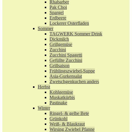
Rhabarber
Pak Choi
Spargel
Erdbeere
Lockerer Osterfladen
Sommer
TAGWERK Sommer Drink
Dickmilch
Grillgemüse
Zucchini
Zucchini Spagetti
Gefüllte Zucchini
Grillsaison
Frühlingszwiebel-Suppe
Asia-Gurkensalat
Zwetschgenkuchen anders
Herbst
Kohlgemüse
Muskatkürbis
Pastinake
Winter
Ringel- & gelbe Bete
Grünkohl
Weiß- & Blaukraut
Wirsing Zwiebel Pfanne