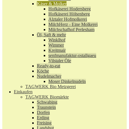
Käser & Molker
Hofkäserei Hodersberg
Hofkäserei Höhenberg
Alztaler Hofmolkerei
MilchHerz - Eine Molkerei
Milchschafhof Perlesham
Öl, Saft & mehr
Winklhof
Wimmer
Kreitmair
senfmanufaktur-ostallgaeu
Vilstaler Öle
Ready-to-eat
Köche
Nudelmacher
Moser Dinkelnudeln
TAGWERK Bio Metzgerei
Einkaufen
TAGWERK Biomärkte
Schwabing
Traunstein
Dorfen
Erding
Freising
Landshut