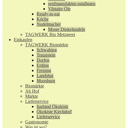
senfmanufaktur-ostallgaeu
Vilstaler Öle
Ready-to-eat
Köche
Nudelmacher
Moser Dinkelnudeln
TAGWERK Bio Metzgerei
Einkaufen
TAGWERK Biomärkte
Schwabing
Traunstein
Dorfen
Erding
Freising
Landshut
Moosburg
Biomärkte
Ab Hof
Märkte
Lieferservice
Isarland Ökokiste
Ökokiste Kirchdorf
Lieferservice
Gastronomie
Was ist wo?