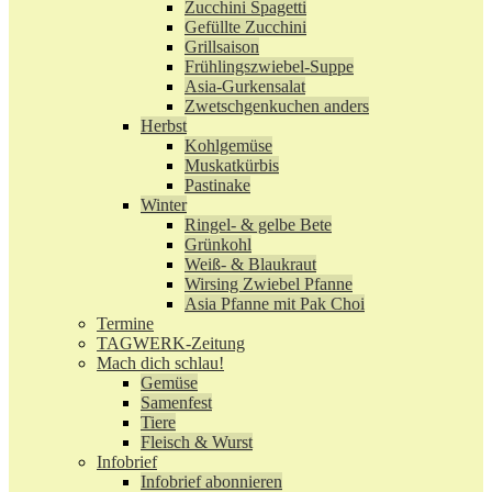
Zucchini Spagetti
Gefüllte Zucchini
Grillsaison
Frühlingszwiebel-Suppe
Asia-Gurkensalat
Zwetschgenkuchen anders
Herbst
Kohlgemüse
Muskatkürbis
Pastinake
Winter
Ringel- & gelbe Bete
Grünkohl
Weiß- & Blaukraut
Wirsing Zwiebel Pfanne
Asia Pfanne mit Pak Choi
Termine
TAGWERK-Zeitung
Mach dich schlau!
Gemüse
Samenfest
Tiere
Fleisch & Wurst
Infobrief
Infobrief abonnieren