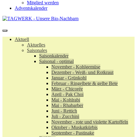
Mitglied werden
Adventskalender
Aktuell
Aktuelles
Saisonales
Saisonkalender
Saisonal - optimal
November - Kohlgemüse
Dezember - Weiß- und Rotkraut
Januar - Grünkohl
Februar - Ringelbete & gelbe Bete
März - Chicorée
April - Pak Choi
Mai - Kohlrabi
Mai - Rhabarber
Juni - Rettich
Juli - Zucchini
November - rote und violette Kartoffeln
Oktober - Muskatkürbis
September - Pastinake