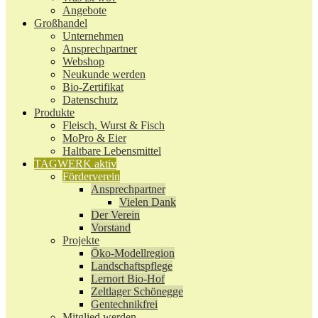
Angebote
Großhandel
Unternehmen
Ansprechpartner
Webshop
Neukunde werden
Bio-Zertifikat
Datenschutz
Produkte
Fleisch, Wurst & Fisch
MoPro & Eier
Haltbare Lebensmittel
TAGWERK aktiv
Förderverein
Ansprechpartner
Vielen Dank
Der Verein
Vorstand
Projekte
Öko-Modellregion
Landschaftspflege
Lernort Bio-Hof
Zeltlager Schönegge
Gentechnikfrei
Mitglied werden