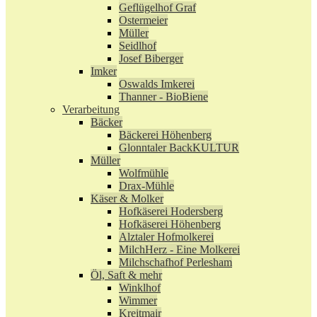
Geflügelhof Graf
Ostermeier
Müller
Seidlhof
Josef Biberger
Imker
Oswalds Imkerei
Thanner - BioBiene
Verarbeitung
Bäcker
Bäckerei Höhenberg
Glonntaler BackKULTUR
Müller
Wolfmühle
Drax-Mühle
Käser & Molker
Hofkäserei Hodersberg
Hofkäserei Höhenberg
Alztaler Hofmolkerei
MilchHerz - Eine Molkerei
Milchschafhof Perlesham
Öl, Saft & mehr
Winklhof
Wimmer
Kreitmair