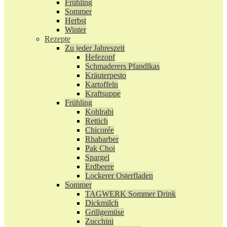
Frühling
Sommer
Herbst
Winter
Rezepte
Zu jeder Jahreszeit
Hefezopf
Schmaderers Pfandlkas
Kräuterpesto
Kartoffeln
Kraftsuppe
Frühling
Kohlrabi
Rettich
Chicorée
Rhabarber
Pak Choi
Spargel
Erdbeere
Lockerer Osterfladen
Sommer
TAGWERK Sommer Drink
Dickmilch
Grillgemüse
Zucchini