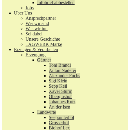
Infobrief abbestellen
Jobs
Über Uns
Ansprechpartner
Wer wir sind
Was wir tun
Sei dabei
Unsere Geschichte
TAGWERK Marke
Erzeugen & Verarbeiten
Erzeugung
Gärtner
Toni Brandl
Anton Naderer
Alexander Fuchs
Sigi Klein
Sepp Keil
Xaver Sturm
Obergrashof
Johannes Rutz
An der Isen
Landwirte
Seepointerhof
Grosserhof
Biohof Lex