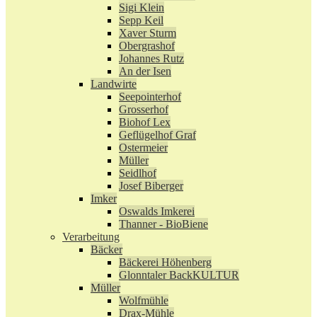
Sigi Klein
Sepp Keil
Xaver Sturm
Obergrashof
Johannes Rutz
An der Isen
Landwirte
Seepointerhof
Grosserhof
Biohof Lex
Geflügelhof Graf
Ostermeier
Müller
Seidlhof
Josef Biberger
Imker
Oswalds Imkerei
Thanner - BioBiene
Verarbeitung
Bäcker
Bäckerei Höhenberg
Glonntaler BackKULTUR
Müller
Wolfmühle
Drax-Mühle