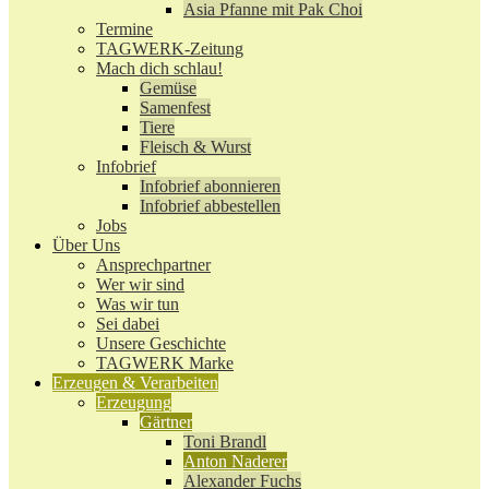
Asia Pfanne mit Pak Choi
Termine
TAGWERK-Zeitung
Mach dich schlau!
Gemüse
Samenfest
Tiere
Fleisch & Wurst
Infobrief
Infobrief abonnieren
Infobrief abbestellen
Jobs
Über Uns
Ansprechpartner
Wer wir sind
Was wir tun
Sei dabei
Unsere Geschichte
TAGWERK Marke
Erzeugen & Verarbeiten
Erzeugung
Gärtner
Toni Brandl
Anton Naderer
Alexander Fuchs