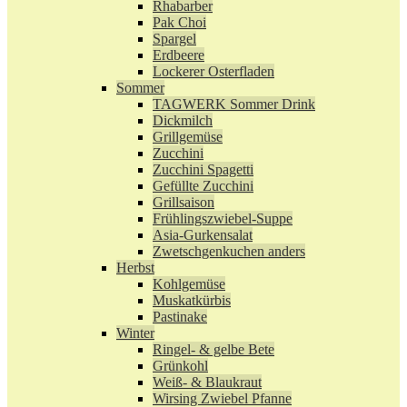
Rhabarber
Pak Choi
Spargel
Erdbeere
Lockerer Osterfladen
Sommer
TAGWERK Sommer Drink
Dickmilch
Grillgemüse
Zucchini
Zucchini Spagetti
Gefüllte Zucchini
Grillsaison
Frühlingszwiebel-Suppe
Asia-Gurkensalat
Zwetschgenkuchen anders
Herbst
Kohlgemüse
Muskatkürbis
Pastinake
Winter
Ringel- & gelbe Bete
Grünkohl
Weiß- & Blaukraut
Wirsing Zwiebel Pfanne