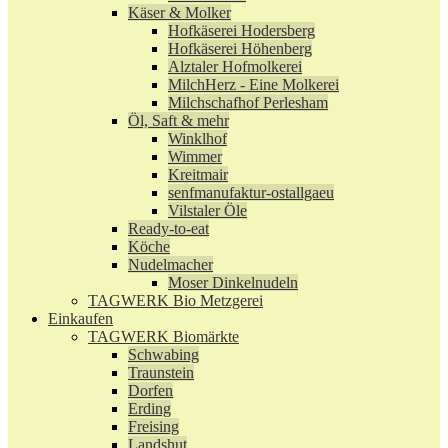
Käser & Molker
Hofkäserei Hodersberg
Hofkäserei Höhenberg
Alztaler Hofmolkerei
MilchHerz - Eine Molkerei
Milchschafhof Perlesham
Öl, Saft & mehr
Winklhof
Wimmer
Kreitmair
senfmanufaktur-ostallgaeu
Vilstaler Öle
Ready-to-eat
Köche
Nudelmacher
Moser Dinkelnudeln
TAGWERK Bio Metzgerei
Einkaufen
TAGWERK Biomärkte
Schwabing
Traunstein
Dorfen
Erding
Freising
Landshut