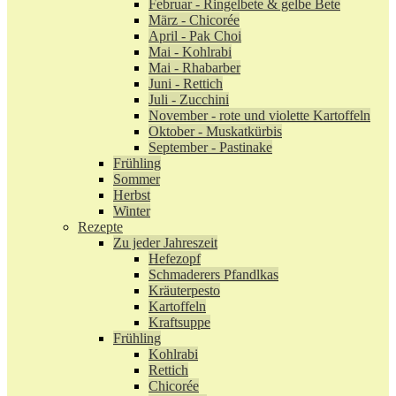
Februar - Ringelbete & gelbe Bete
März - Chicorée
April - Pak Choi
Mai - Kohlrabi
Mai - Rhabarber
Juni - Rettich
Juli - Zucchini
November - rote und violette Kartoffeln
Oktober - Muskatkürbis
September - Pastinake
Frühling
Sommer
Herbst
Winter
Rezepte
Zu jeder Jahreszeit
Hefezopf
Schmaderers Pfandlkas
Kräuterpesto
Kartoffeln
Kraftsuppe
Frühling
Kohlrabi
Rettich
Chicorée