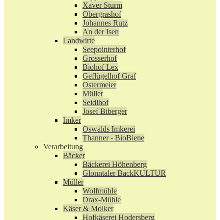
Xaver Sturm
Obergrashof
Johannes Rutz
An der Isen
Landwirte
Seepointerhof
Grosserhof
Biohof Lex
Geflügelhof Graf
Ostermeier
Müller
Seidlhof
Josef Biberger
Imker
Oswalds Imkerei
Thanner - BioBiene
Verarbeitung
Bäcker
Bäckerei Höhenberg
Glonntaler BackKULTUR
Müller
Wolfmühle
Drax-Mühle
Käser & Molker
Hofkäserei Hodersberg