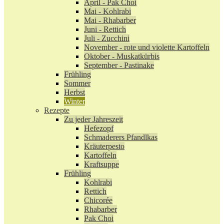
April - Pak Choi
Mai - Kohlrabi
Mai - Rhabarber
Juni - Rettich
Juli - Zucchini
November - rote und violette Kartoffeln
Oktober - Muskatkürbis
September - Pastinake
Frühling
Sommer
Herbst
Winter
Rezepte
Zu jeder Jahreszeit
Hefezopf
Schmaderers Pfandlkas
Kräuterpesto
Kartoffeln
Kraftsuppe
Frühling
Kohlrabi
Rettich
Chicorée
Rhabarber
Pak Choi