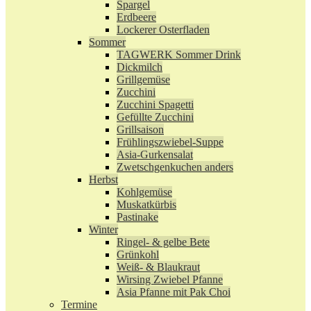
Spargel
Erdbeere
Lockerer Osterfladen
Sommer
TAGWERK Sommer Drink
Dickmilch
Grillgemüse
Zucchini
Zucchini Spagetti
Gefüllte Zucchini
Grillsaison
Frühlingszwiebel-Suppe
Asia-Gurkensalat
Zwetschgenkuchen anders
Herbst
Kohlgemüse
Muskatkürbis
Pastinake
Winter
Ringel- & gelbe Bete
Grünkohl
Weiß- & Blaukraut
Wirsing Zwiebel Pfanne
Asia Pfanne mit Pak Choi
Termine