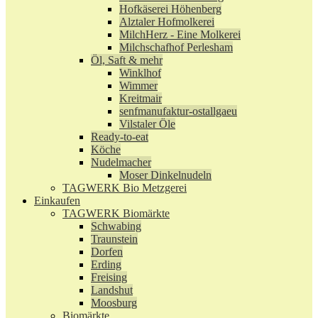
Hofkäserei Höhenberg
Alztaler Hofmolkerei
MilchHerz - Eine Molkerei
Milchschafhof Perlesham
Öl, Saft & mehr
Winklhof
Wimmer
Kreitmair
senfmanufaktur-ostallgaeu
Vilstaler Öle
Ready-to-eat
Köche
Nudelmacher
Moser Dinkelnudeln
TAGWERK Bio Metzgerei
Einkaufen
TAGWERK Biomärkte
Schwabing
Traunstein
Dorfen
Erding
Freising
Landshut
Moosburg
Biomärkte