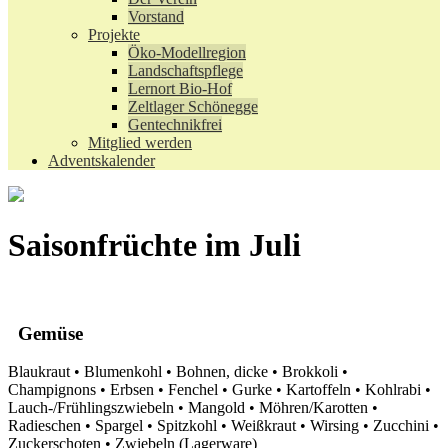
Vorstand
Projekte
Öko-Modellregion
Landschaftspflege
Lernort Bio-Hof
Zeltlager Schönegge
Gentechnikfrei
Mitglied werden
Adventskalender
Saisonfrüchte im Juli
Gemüse
Blaukraut • Blumenkohl • Bohnen, dicke • Brokkoli •
Champignons • Erbsen • Fenchel • Gurke • Kartoffeln • Kohlrabi •
Lauch-/Frühlingszwiebeln • Mangold • Möhren/Karotten •
Radieschen • Spargel • Spitzkohl • Weißkraut • Wirsing • Zucchini •
Zuckerschoten • Zwiebeln (Lagerware)