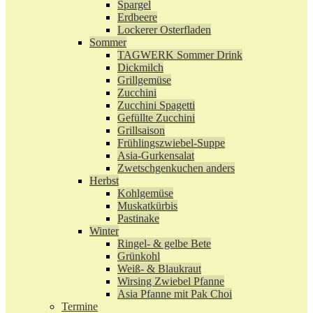
Spargel
Erdbeere
Lockerer Osterfladen
Sommer
TAGWERK Sommer Drink
Dickmilch
Grillgemüse
Zucchini
Zucchini Spagetti
Gefüllte Zucchini
Grillsaison
Frühlingszwiebel-Suppe
Asia-Gurkensalat
Zwetschgenkuchen anders
Herbst
Kohlgemüse
Muskatkürbis
Pastinake
Winter
Ringel- & gelbe Bete
Grünkohl
Weiß- & Blaukraut
Wirsing Zwiebel Pfanne
Asia Pfanne mit Pak Choi
Termine