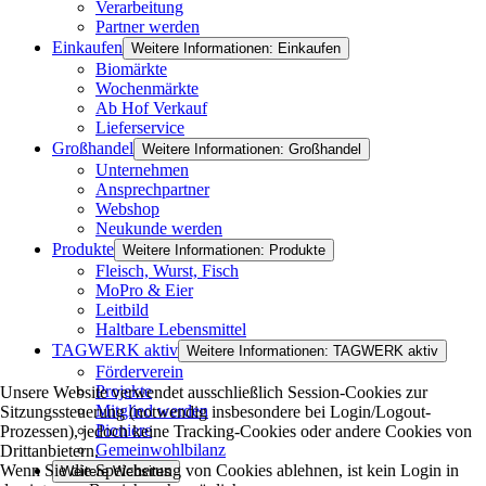
Verarbeitung
Partner werden
Einkaufen
Weitere Informationen: Einkaufen
Biomärkte
Wochenmärkte
Ab Hof Verkauf
Lieferservice
Großhandel
Weitere Informationen: Großhandel
Unternehmen
Ansprechpartner
Webshop
Neukunde werden
Produkte
Weitere Informationen: Produkte
Fleisch, Wurst, Fisch
MoPro & Eier
Leitbild
Haltbare Lebensmittel
TAGWERK aktiv
Weitere Informationen: TAGWERK aktiv
Förderverein
Projekte
Unsere Website verwendet ausschließlich Session-Cookies zur
Mitglied werden
Sitzungssteuerung (notwendig insbesondere bei Login/Logout-
Pioniere
Prozessen), jedoch keine Tracking-Cookies oder andere Cookies von
Gemeinwohlbilanz
Drittanbietern.
Wenn Sie die Speicherung von Cookies ablehnen, ist kein Login in
Weitere Websites