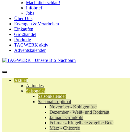
Mach dich schlau!
Infobrief
Jobs
Über Uns
Erzeugen & Verarbeiten
Einkaufen
Großhandel
Produkte
TAGWERK aktiv
Adventskalender
Aktuell
Aktuelles
Saisonales
Saisonkalender
Saisonal - optimal
November - Kohlgemüse
Dezember - Weiß- und Rotkraut
Januar - Grünkohl
Februar - Ringelbete & gelbe Bete
März - Chicorée