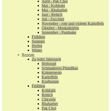
April - Pak Choi
Mai - Kohlrabi
Mai - Rhabarber
Juni - Rettich
Juli - Zucchini
November - rote und violette Kartoffeln
Oktober - Muskatkürbis
September - Pastinake
Frühling
Sommer
Herbst
Winter
Rezepte
Zu jeder Jahreszeit
Hefezopf
Schmaderers Pfandlkas
Kräuterpesto
Kartoffeln
Kraftsuppe
Frühling
Kohlrabi
Rettich
Chicorée
Rhabarber
Pak Choi