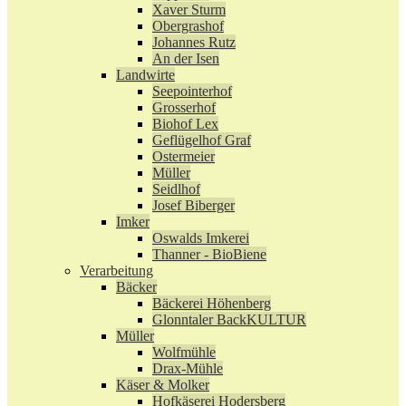
Xaver Sturm
Obergrashof
Johannes Rutz
An der Isen
Landwirte
Seepointerhof
Grosserhof
Biohof Lex
Geflügelhof Graf
Ostermeier
Müller
Seidlhof
Josef Biberger
Imker
Oswalds Imkerei
Thanner - BioBiene
Verarbeitung
Bäcker
Bäckerei Höhenberg
Glonntaler BackKULTUR
Müller
Wolfmühle
Drax-Mühle
Käser & Molker
Hofkäserei Hodersberg