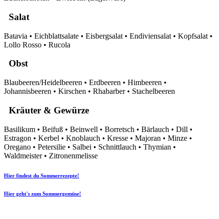
Salat
Batavia • Eichblattsalate • Eisbergsalat • Endiviensalat • Kopfsalat •
Lollo Rosso • Rucola
Obst
Blaubeeren/Heidelbeeren • Erdbeeren • Himbeeren •
Johannisbeeren • Kirschen • Rhabarber • Stachelbeeren
Kräuter & Gewürze
Basilikum • Beifuß • Beinwell • Borretsch • Bärlauch • Dill •
Estragon • Kerbel • Knoblauch • Kresse • Majoran • Minze •
Oregano • Petersilie • Salbei • Schnittlauch • Thymian •
Waldmeister • Zitronenmelisse
Hier findest du Sommerrezepte!
Hier geht's zum Sommergemüse!