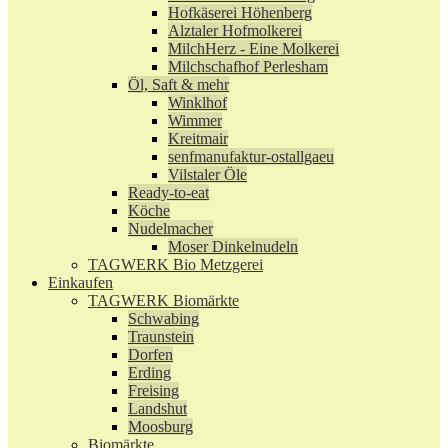
Hofkäserei Höhenberg
Alztaler Hofmolkerei
MilchHerz - Eine Molkerei
Milchschafhof Perlesham
Öl, Saft & mehr
Winklhof
Wimmer
Kreitmair
senfmanufaktur-ostallgaeu
Vilstaler Öle
Ready-to-eat
Köche
Nudelmacher
Moser Dinkelnudeln
TAGWERK Bio Metzgerei
Einkaufen
TAGWERK Biomärkte
Schwabing
Traunstein
Dorfen
Erding
Freising
Landshut
Moosburg
Biomärkte