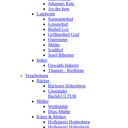
Johannes Rutz
An der Isen
Landwirte
Seepointerhof
Grosserhof
Biohof Lex
Geflügelhof Graf
Ostermeier
Müller
Seidlhof
Josef Biberger
Imker
Oswalds Imkerei
Thanner - BioBiene
Verarbeitung
Bäcker
Bäckerei Höhenberg
Glonntaler
BackKULTUR
Müller
Wolfmühle
Drax-Mühle
Käser & Molker
Hofkäserei Hodersberg
Hofkäserei Höhenberg