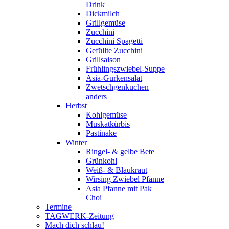
Drink
Dickmilch
Grillgemüse
Zucchini
Zucchini Spagetti
Gefüllte Zucchini
Grillsaison
Frühlingszwiebel-Suppe
Asia-Gurkensalat
Zwetschgenkuchen
anders
Herbst
Kohlgemüse
Muskatkürbis
Pastinake
Winter
Ringel- & gelbe Bete
Grünkohl
Weiß- & Blaukraut
Wirsing Zwiebel Pfanne
Asia Pfanne mit Pak
Choi
Termine
TAGWERK-Zeitung
Mach dich schlau!