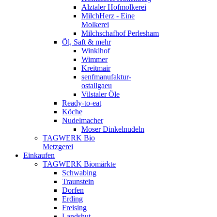
Alztaler Hofmolkerei
MilchHerz - Eine
Molkerei
Milchschafhof Perlesham
Öl, Saft & mehr
Winklhof
Wimmer
Kreitmair
senfmanufaktur-
ostallgaeu
Vilstaler Öle
Ready-to-eat
Köche
Nudelmacher
Moser Dinkelnudeln
TAGWERK Bio
Metzgerei
Einkaufen
TAGWERK Biomärkte
Schwabing
Traunstein
Dorfen
Erding
Freising
Landshut