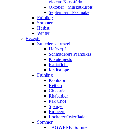
violette Kartoffeln
Oktober - Muskatkürbis
September - Pastinake
Frühling
Sommer
Herbst
Winter
Rezepte
Zu jeder Jahreszeit
Hefezopf
Schmaderers Pfandlkas
Kräuterpesto
Kartoffeln
Kraftsuppe
Frühling
Kohlrabi
Rettich
Chicorée
Rhabarber
Pak Choi
Spargel
Erdbeere
Lockerer Osterfladen
Sommer
TAGWERK Sommer