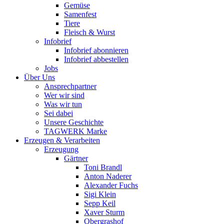
Gemüse
Samenfest
Tiere
Fleisch & Wurst
Infobrief
Infobrief abonnieren
Infobrief abbestellen
Jobs
Über Uns
Ansprechpartner
Wer wir sind
Was wir tun
Sei dabei
Unsere Geschichte
TAGWERK Marke
Erzeugen & Verarbeiten
Erzeugung
Gärtner
Toni Brandl
Anton Naderer
Alexander Fuchs
Sigi Klein
Sepp Keil
Xaver Sturm
Obergrashof