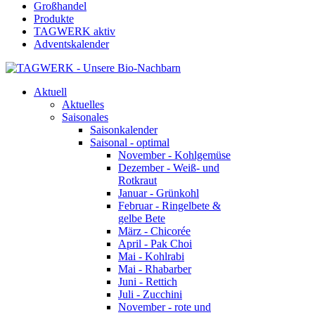
Großhandel
Produkte
TAGWERK aktiv
Adventskalender
Aktuell
Aktuelles
Saisonales
Saisonkalender
Saisonal - optimal
November - Kohlgemüse
Dezember - Weiß- und
Rotkraut
Januar - Grünkohl
Februar - Ringelbete &
gelbe Bete
März - Chicorée
April - Pak Choi
Mai - Kohlrabi
Mai - Rhabarber
Juni - Rettich
Juli - Zucchini
November - rote und